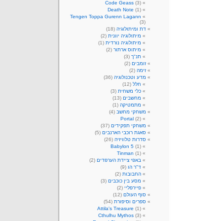
Code Geass
(3)
Death Note
(1)
Tengen Toppa Gurenn Lagann
(3)
דת ומיתולוגיה
(18)
מיתולוגיה יוונית
(2)
מיתולוגיה נורדית
(1)
מיתוס ארתור
(2)
תנ"ך
(3)
זומבים
(2)
זימה
(2)
מדע וטכנולוגיה
(36)
חלל
(12)
כלי משחית
(3)
מחשבים
(13)
מתמטיקה
(1)
משחקי מחשב
(4)
Portal
(2)
משחקי תפקידים
(37)
סאגת רוכבי הארנבים
(5)
סדרות טלוויזיה
(26)
Babylon 5
(1)
Tinman
(1)
באפי ציידת הערפדים
(2)
ד"ר הו
(9)
החבובות
(2)
מסע בין כוכבים
(3)
פיירפליי
(2)
סוף העולם
(12)
ספרים וסיפורת
(54)
Attila's Treasure
(1)
Cthulhu Mythos
(3)