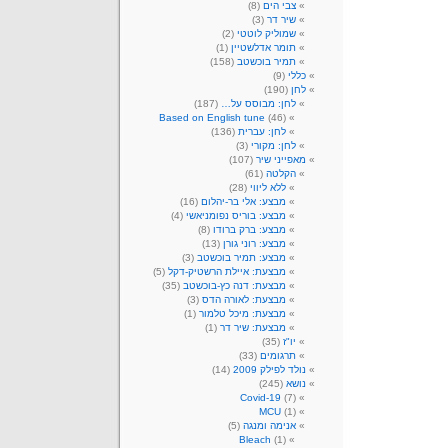
צבי הים
(8)
שיר דר
(3)
שמוליק לוטטי
(2)
תומר אדלשטיין
(1)
תמיר בוכשטב
(158)
כללי
(9)
לחן
(190)
לחן: מבוסס על…
(187)
Based on English tune
(46)
לחן: עברית
(136)
לחן: מקורי
(3)
מאפייני שיר
(107)
הקלטה
(61)
ללא ליווי
(28)
מבצע: אלי בר-יהלום
(16)
מבצע: בוריס נפומניאשי
(4)
מבצע: ברק ברודו
(8)
מבצע: רוני גורן
(13)
מבצע: תמיר בוכשטב
(3)
מבצעת: איילת הרשטיק-דקל
(5)
מבצעת: דנה כץ-בוכשטב
(35)
מבצעת: לאורה הדס
(3)
מבצעת: מיכל טלמור
(1)
מבצעת: שיר דר
(1)
יו"ז
(35)
תרגומים
(33)
נולד לפילק 2009
(14)
נושא
(245)
Covid-19
(7)
MCU
(1)
אנימה ומנגה
(5)
Bleach
(1)