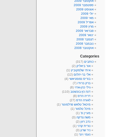
אוקטובר 2009
ספטמבר 2009
אוגוסט 2009
יולי 2009
מאי 2009
אפריל 2009
מרץ 2009
פברואר 2009
ינואר 2009
דצמבר 2008
נובמבר 2008
אוקטובר 2008
Categories
כותבים
(317)
אור ביאליק
(2)
איתי שלמקוביץ
(1)
אלי בר-יהלום
(12)
בוריס נפומניאשי
(4)
ברק ברודו
(7)
גילי כהן-ארזי
(8)
דנה כץ-בוכשטב
(110)
דריה הדס
(8)
לאורה הדס
(27)
מיכאל טלאש פרלמוטר
(1)
מיכל טלמור
(1)
מעיין פ'
(1)
משה צדקה
(3)
נדב רזון
(2)
נורית קרני
(1)
ניר שרון
(3)
נעמי וינר
(1)