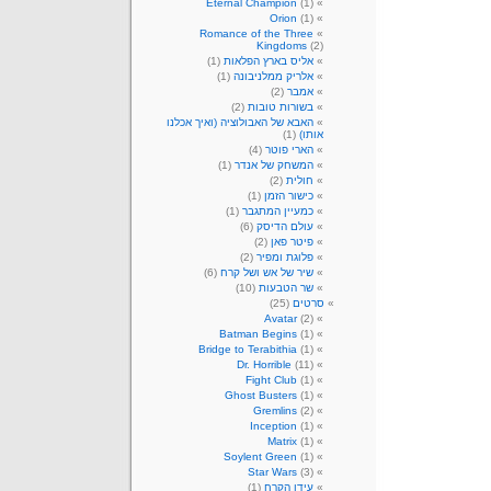
Eternal Champion
(1)
Orion
(1)
Romance of the Three
Kingdoms
(2)
אליס בארץ הפלאות
(1)
אלריק ממלניבונה
(1)
אמבר
(2)
בשורות טובות
(2)
האבא של האבולוציה (ואיך אכלנו
אותו)
(1)
הארי פוטר
(4)
המשחק של אנדר
(1)
חולית
(2)
כישור הזמן
(1)
כמעיין המתגבר
(1)
עולם הדיסק
(6)
פיטר פאן
(2)
פלוגת ומפיר
(2)
שיר של אש ושל קרח
(6)
שר הטבעות
(10)
סרטים
(25)
Avatar
(2)
Batman Begins
(1)
Bridge to Terabithia
(1)
Dr. Horrible
(11)
Fight Club
(1)
Ghost Busters
(1)
Gremlins
(2)
Inception
(1)
Matrix
(1)
Soylent Green
(1)
Star Wars
(3)
עידן הקרח
(1)