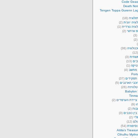
Code Geas
Death Not
Tengen Toppa Gurenn La
ולוגיה
(18)
וגיה יוונית
(2)
וגיה נורדית
(1)
ס ארתור
(2)
(3)
(2
נולוגיה
(36)
(1
משחית
(3)
ים
(13)
יקה
(1)
 מחשב
(4)
Port
תפקידים
(37)
כבי הארנבים
(5)
לוויזיה
(26)
Babylon 
Tinma
 ציידת הערפדים
(2)
ו
(9)
בות
(2)
ין כוכבים
(3)
ליי
(2)
ולם
(12)
וסיפורת
(54)
Attila's Treasu
Cthulhu Mytho