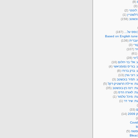
(8)
(3
לוטטי
(2)
דלשטיין
(1)
וכשטב
(158)
בוסס על…
(187)
Based on English tune
עברית
(136)
ורי
(3)
יר
(107)
(61)
יווי
(28)
 אלי בר-יהלום
(16)
 בוריס נפומניאשי
(4)
 ברק ברודו
(8)
 רוני גורן
(13)
: תמיר בוכשטב
(3)
ת: איילת הרשטיק-דקל
(5)
ת: דנה כץ-בוכשטב
(35)
ת: לאורה הדס
(3)
ת: מיכל טלמור
(1)
ת: שיר דר
(1)
ם
(33)
20
(14)
Covid
מנגה
(5)
Bleac