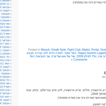
אוגוסט 2025
ו (שירה) ורוני גורן (פסנתר).
יוני 2025
פברואר 2025
דצמבר 2024
אוקטובר 2024
ספטמבר 2024
אוגוסט 2024
מאי 2024
אפריל 2024
ספטמבר 2021
אפריל 2021
מרץ 2021
פברואר 2021
ינואר 2017
נובמבר 2015
Posted in
Bleach
,
Death Note
,
Fight Club
,
Matrix
,
Portal
,
Soyl
דצמבר 2011
Toppa Gurenn Lagan
,
הארי פוטר
,
לאורה הדס
,
לחן: עברית
,
מבצע:
אוגוסט 2011
ני גורן
,
נולד לפילק 2009
,
שיר של אש ושל קרח
,
שר הטבעות
|
No
יולי 2011
Comments »
מרץ 2011
ינואר 2011
דצמבר 2010
נובמבר 2010
אוקטובר 2010
אוגוסט 2010
יולי 2010
מאי 2010
אפריל 2010
יק איינשטיין. מילים: אריק איינשטיין, לחן: מיקי גבריאלוב. נכתב עבור
מרץ 2010
פברואר 2010
" 2009.
ינואר 2010
ומניאשי (שירה) ורוני גורן (שירה ופסנתר).
דצמבר 2009
נובמבר 2009
דקה יתפוצץ,