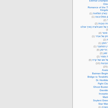
Eternal Champio
Orio
Romance of the T
Kingd
 בארץ הפלאות
(1)
 ממלניבונה
(1)
(2)
ות טובות
(2)
של האבולוציה (ואיך אכלנו
פוטר
(4)
ק של אנדר
(1)
ת
(2)
 הזמן
(1)
ין המתגבר
(1)
 הדיסק
(6)
פאן
(2)
 ומפיר
(2)
של אש ושל קרח
(6)
טבעות
(10)
(25
Avata
Batman Begin
Bridge to Terabith
Dr. Horrible
Fight Cl
Ghost Buster
Gremlin
Incepti
Matr
Soylent Gree
Star War
 הקרח
(1)