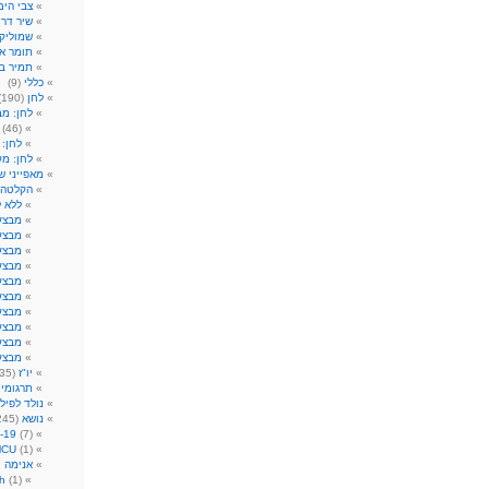
צבי הים
שיר דר
)
שמוליק 
תומר א
תמיר ב
כללי
(9)
לחן
(190)
לחן: מ
(46)
לחן: 
לחן: מק
מאפייני ש
הקלטה
ללא ל
מבצע:
מבצע:
מבצע:
מבצע:
מבצע
מבצע
מבצע
מבצע
מבצע
מבצע
יו"ז
(35)
תרגומי
נולד לפילק 09
נושא
(245)
-19
(7)
MCU
(1)
אנימה ו
h
(1)