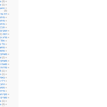
s
(3)
e
(1)
gann
(3)
דת ומית
מיתול
מיתול
מיתו
תנ"ך
זומבים
)
זימה
(2)
מדע וטכ
חלל
2)
כלי 
מחשב
מתמט
משחקי
al
(2)
משחקי 
סאגת רו
סדרות ט
5
(1)
n
(1)
באפי
ד"ר ה
החבו
מסע ב
פיירפ
סוף הע
ספרים 
re
(1)
s
(3)