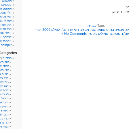
אוקטובר 2009
ספטמבר 2009
ץ,
אוגוסט 2009
וד ת’עסק.
יולי 2009
מאי 2009
אפריל 2009
מרץ 2009
Tags:
עברית
פברואר 2009
ית
,
מבצע: בוריס נפומניאשי
,
מבצע: רוני גורן
,
נולד לפילק 2009
,
סוף
ינואר 2009
ולם
,
סופרמן
,
שמוליק לוטטי
|
No Comments »
דצמבר 2008
נובמבר 2008
אוקטובר 2008
Categories
כותבים
(317)
אור ביא
איתי של
אלי בר-
בוריס נ
ברק ברו
גילי כהן
דנה כץ
דריה ה
לאורה 
מיכאל 
מיכל ט
מעיין פ'
משה צד
נדב רזון
נורית ק
ניר שרון
נעמי וינ