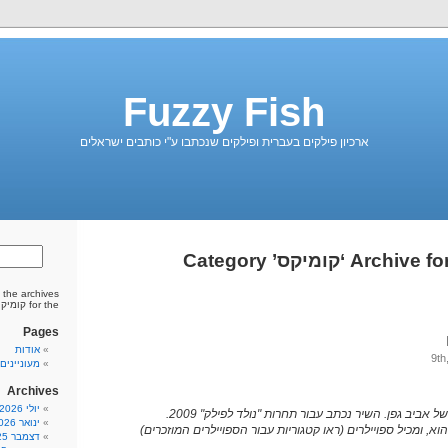
Fuzzy Fish
ארכיון פילקים בעברית ופילקים שנכתבו ע"י כותבים ישראלים
Archi ‘קומיקס’ Category
 the archives
for the קומיקס category.
Pages
אודות
מעונייני
Archives
יולי 2026
אביב גפן. השיר נכתב עבור תחרות "נולד לפילק" 2009.
ינואר 2026
הוא, ומכיל ספויילרים (ראו קטגוריות עבור הספויילרים המוזכרים)
דצמבר 2025