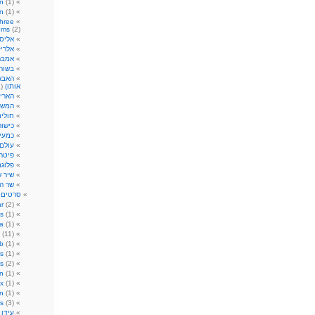
n
(1)
n
(1)
hree
oms
(2)
אליס
אלריק
אמבר
בשור
האבא 
אותו)
(1)
הארי 
המשח
חולי
כישור
כמעי
עולם
פיטר 
פלוגת
שיר 
שר ה
סרטים
)
r
(2)
s
(1)
ia
(1)
(11)
ub
(1)
s
(1)
s
(2)
on
(1)
ix
(1)
n
(1)
s
(3)
עידן