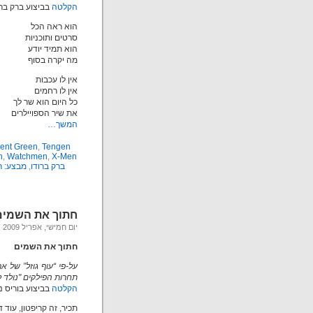
הקלטה
בביצוע ברק ברוד
הוא ראה הכל
סרטים ותוכניות
הוא תמיד יודע
מה יקרה בסוף
אין לו עכבות
אין לו רחמים
כל היום הוא שר לך
את שיר הספויילרים
המשך…
ent Green
,
Tengen
n
,
Watchmen
,
X-Men
ברק ברודו
,
מבצע: רו
חתוך את השמים
יום חמישי, אפריל 9th, 2009
חתוך את השמים
על-פי “עוף גוזל” של אר
תחרות הפילקים "נולד לפילק
הקלטה
בביצוע בוריס נפ
תכיר, זה קריפטון, עוד 