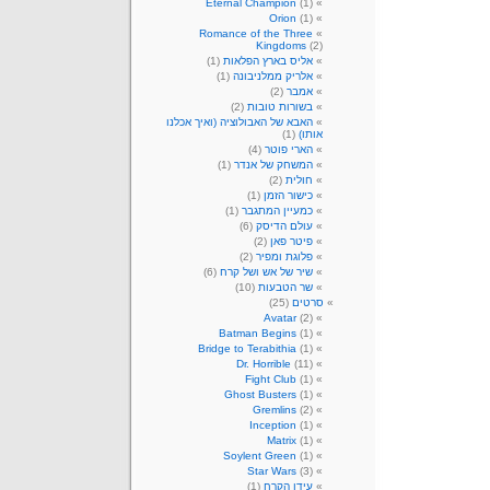
Eternal Champion
(1)
Orion
(1)
Romance of the Three
Kingdoms
(2)
אליס בארץ הפלאות
(1)
אלריק ממלניבונה
(1)
אמבר
(2)
בשורות טובות
(2)
האבא של האבולוציה (ואיך אכלנו
אותו)
(1)
הארי פוטר
(4)
המשחק של אנדר
(1)
חולית
(2)
כישור הזמן
(1)
כמעיין המתגבר
(1)
עולם הדיסק
(6)
פיטר פאן
(2)
פלוגת ומפיר
(2)
שיר של אש ושל קרח
(6)
שר הטבעות
(10)
סרטים
(25)
Avatar
(2)
Batman Begins
(1)
Bridge to Terabithia
(1)
Dr. Horrible
(11)
Fight Club
(1)
Ghost Busters
(1)
Gremlins
(2)
Inception
(1)
Matrix
(1)
Soylent Green
(1)
Star Wars
(3)
עידן הקרח
(1)