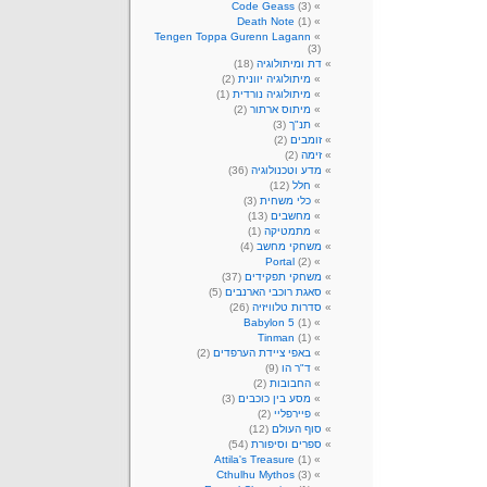
Code Geass
(3)
Death Note
(1)
Tengen Toppa Gurenn Lagann
(3)
דת ומיתולוגיה
(18)
מיתולוגיה יוונית
(2)
מיתולוגיה נורדית
(1)
מיתוס ארתור
(2)
תנ"ך
(3)
זומבים
(2)
זימה
(2)
מדע וטכנולוגיה
(36)
חלל
(12)
כלי משחית
(3)
מחשבים
(13)
מתמטיקה
(1)
משחקי מחשב
(4)
Portal
(2)
משחקי תפקידים
(37)
סאגת רוכבי הארנבים
(5)
סדרות טלוויזיה
(26)
Babylon 5
(1)
Tinman
(1)
באפי ציידת הערפדים
(2)
ד"ר הו
(9)
החבובות
(2)
מסע בין כוכבים
(3)
פיירפליי
(2)
סוף העולם
(12)
ספרים וסיפורת
(54)
Attila's Treasure
(1)
Cthulhu Mythos
(3)