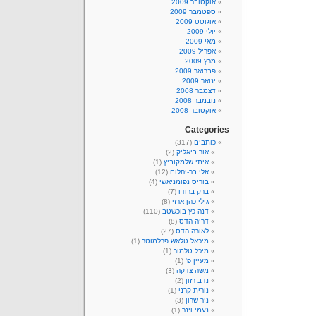
אוקטובר 2009
ספטמבר 2009
אוגוסט 2009
יולי 2009
מאי 2009
אפריל 2009
מרץ 2009
פברואר 2009
ינואר 2009
דצמבר 2008
נובמבר 2008
אוקטובר 2008
Categories
כותבים
(317)
אור ביאליק
(2)
איתי שלמקוביץ
(1)
אלי בר-יהלום
(12)
בוריס נפומניאשי
(4)
ברק ברודו
(7)
גילי כהן-ארזי
(8)
דנה כץ-בוכשטב
(110)
דריה הדס
(8)
לאורה הדס
(27)
מיכאל טלאש פרלמוטר
(1)
מיכל טלמור
(1)
מעיין פ'
(1)
משה צדקה
(3)
נדב רזון
(2)
נורית קרני
(1)
ניר שרון
(3)
נעמי וינר
(1)