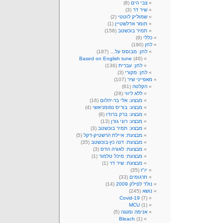
צבי הים
(8)
שיר דר
(3)
שמוליק לוטטי
(2)
תומר אדלשטיין
(1)
תמיר בוכשטב
(158)
כללי
(9)
לחן
(190)
לחן: מבוסס על…
(187)
Based on English tune
(46)
לחן: עברית
(136)
לחן: מקורי
(3)
מאפייני שיר
(107)
הקלטה
(61)
ללא ליווי
(28)
מבצע: אלי בר-יהלום
(16)
מבצע: בוריס נפומניאשי
(4)
מבצע: ברק ברודו
(8)
מבצע: רוני גורן
(13)
מבצע: תמיר בוכשטב
(3)
מבצעת: איילת הרשטיק-דקל
(5)
מבצעת: דנה כץ-בוכשטב
(35)
מבצעת: לאורה הדס
(3)
מבצעת: מיכל טלמור
(1)
מבצעת: שיר דר
(1)
יו"ז
(35)
תרגומים
(33)
נולד לפילק 2009
(14)
נושא
(245)
Covid-19
(7)
MCU
(1)
אנימה ומנגה
(5)
Bleach
(1)