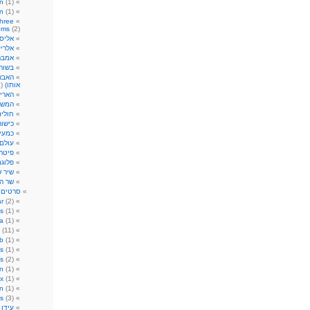
n
(1)
n
(1)
hree
oms
(2)
אליס
אלריק
אמבר
בשור
האבא 
אותו)
(1)
הארי 
המשח
חולי
כישור
כמעי
עולם
פיטר 
פלוגת
שיר 
שר ה
סרטים
)
r
(2)
s
(1)
ia
(1)
(11)
ub
(1)
s
(1)
s
(2)
on
(1)
ix
(1)
n
(1)
s
(3)
עידן