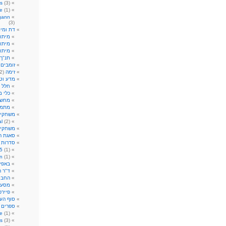
s
(3)
e
(1)
gann
(3)
דת ומית
מיתול
מיתול
מיתו
תנ"ך
זומבים
)
זימה
(2)
מדע וטכ
חלל
2)
כלי 
מחשב
מתמט
משחקי
al
(2)
משחקי 
סאגת רו
סדרות ט
5
(1)
n
(1)
באפי
ד"ר ה
החבו
מסע ב
פיירפ
סוף הע
ספרים 
re
(1)
s
(3)