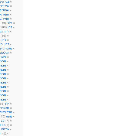
צבי הים
שיר דר
)
שמוליק 
תומר א
תמיר ב
כללי
(9)
לחן
(190)
לחן: מ
(46)
לחן: 
לחן: מק
מאפייני ש
הקלטה
ללא ל
מבצע:
מבצע:
מבצע:
מבצע:
מבצע
מבצע
מבצע
מבצע
מבצע
מבצע
יו"ז
(35)
תרגומי
נולד לפילק 09
נושא
(245)
-19
(7)
MCU
(1)
אנימה ו
h
(1)