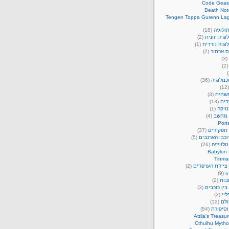
Code Geas
Death Not
Tengen Toppa Gurenn La
ולוגיה
(18)
וגיה יוונית
(2)
וגיה נורדית
(1)
ס ארתור
(2)
(3)
(2
נולוגיה
(36)
(1
משחית
(3)
ים
(13)
יקה
(1)
 מחשב
(4)
Port
תפקידים
(37)
כבי הארנבים
(5)
לוויזיה
(26)
Babylon 
Tinma
 ציידת הערפדים
(2)
ו
(9)
בות
(2)
ין כוכבים
(3)
ליי
(2)
ולם
(12)
וסיפורת
(54)
Attila's Treasu
Cthulhu Mytho