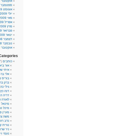
אוקטובר 2009
ספטמבר 2009
אוגוסט 2009
יולי 2009
מאי 2009
אפריל 2009
מרץ 2009
פברואר 2009
ינואר 2009
דצמבר 2008
נובמבר 2008
אוקטובר 2008
Categories
כותבים
(317)
אור ביא
איתי של
אלי בר-
בוריס נ
ברק ברו
גילי כהן
דנה כץ
דריה ה
לאורה 
מיכאל 
מיכל ט
מעיין פ'
משה צד
נדב רזון
נורית ק
ניר שרון
נעמי וינ