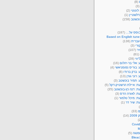
(8)
(3
לוטטי
(2)
דלשטיין
(1)
וכשטב
(158)
בוסס על…
(187)
Based on English tune
עברית
(136)
ורי
(3)
יר
(107)
(61)
יווי
(28)
 אלי בר-יהלום
(16)
 בוריס נפומניאשי
(4)
 ברק ברודו
(8)
 רוני גורן
(13)
: תמיר בוכשטב
(3)
ת: איילת הרשטיק-דקל
(5)
ת: דנה כץ-בוכשטב
(35)
ת: לאורה הדס
(3)
ת: מיכל טלמור
(1)
ת: שיר דר
(1)
ם
(33)
20
(14)
Covid
מנגה
(5)
Bleac