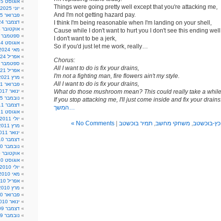
אוגוסט 2025
Things were going pretty well except that you're attacking me,
יוני 2025
And I'm not getting hazard pay.
פברואר 2025
I think I'm being reasonable when I'm landing on your shell,
דצמבר 2024
אוקטובר 2024
Cause while I don't want to hurt you I don't see this ending well
ספטמבר 2024
I don't want to be a jerk,
אוגוסט 2024
So if you'd just let me work, really…
מאי 2024
אפריל 2024
Chorus:
ספטמבר 2021
All I want to do is fix your drains,
אפריל 2021
I'm not a fighting man, fire flowers ain't my style.
מרץ 2021
All I want to do is fix your drains,
פברואר 2021
What do those mushroom mean? This could really take a while
ינואר 2017
נובמבר 2015
If you stop attacking me, I'll just come inside and fix your drains
דצמבר 2011
המשך…
אוגוסט 2011
יולי 2011
כץ-בוכשטב
,
משחקי מחשב
,
תמיר בוכשטב
|
No Comments »
מרץ 2011
ינואר 2011
דצמבר 2010
נובמבר 2010
אוקטובר 2010
אוגוסט 2010
יולי 2010
מאי 2010
אפריל 2010
מרץ 2010
פברואר 2010
ינואר 2010
דצמבר 2009
נובמבר 2009