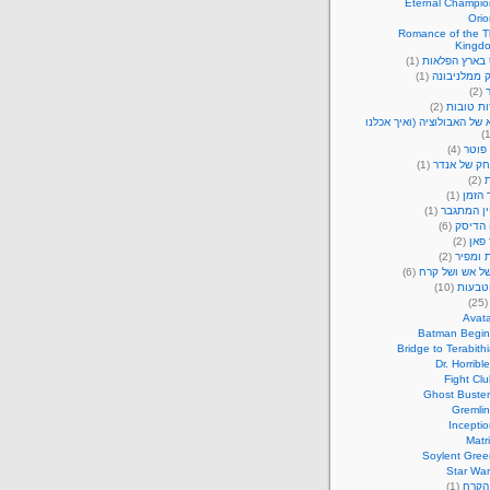
Eternal Champio
Orio
Romance of the T
Kingd
 בארץ הפלאות
(1)
 ממלניבונה
(1)
(2)
ות טובות
(2)
של האבולוציה (ואיך אכלנו
פוטר
(4)
ק של אנדר
(1)
ת
(2)
 הזמן
(1)
ין המתגבר
(1)
 הדיסק
(6)
פאן
(2)
 ומפיר
(2)
של אש ושל קרח
(6)
טבעות
(10)
(25
Avata
Batman Begin
Bridge to Terabith
Dr. Horrible
Fight Cl
Ghost Buster
Gremlin
Incepti
Matr
Soylent Gree
Star War
 הקרח
(1)