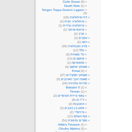
Code Geass
(3)
Death Note
(1)
Tengen Toppa Gurenn Lagann
(3)
דת ומיתולוגיה
(18)
מיתולוגיה יוונית
(2)
מיתולוגיה נורדית
(1)
מיתוס ארתור
(2)
תנ"ך
(3)
זומבים
(2)
זימה
(2)
מדע וטכנולוגיה
(36)
חלל
(12)
כלי משחית
(3)
מחשבים
(13)
מתמטיקה
(1)
משחקי מחשב
(4)
Portal
(2)
משחקי תפקידים
(37)
סאגת רוכבי הארנבים
(5)
סדרות טלוויזיה
(26)
Babylon 5
(1)
Tinman
(1)
באפי ציידת הערפדים
(2)
ד"ר הו
(9)
החבובות
(2)
מסע בין כוכבים
(3)
פיירפליי
(2)
סוף העולם
(12)
ספרים וסיפורת
(54)
Attila's Treasure
(1)
Cthulhu Mythos
(3)