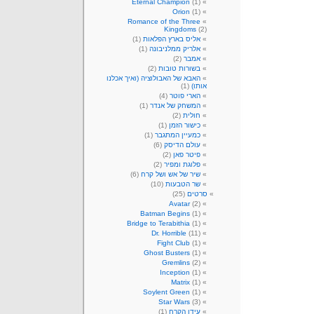
Eternal Champion
(1)
Orion
(1)
Romance of the Three
Kingdoms
(2)
אליס בארץ הפלאות
(1)
אלריק ממלניבונה
(1)
אמבר
(2)
בשורות טובות
(2)
האבא של האבולוציה (ואיך אכלנו
אותו)
(1)
הארי פוטר
(4)
המשחק של אנדר
(1)
חולית
(2)
כישור הזמן
(1)
כמעיין המתגבר
(1)
עולם הדיסק
(6)
פיטר פאן
(2)
פלוגת ומפיר
(2)
שיר של אש ושל קרח
(6)
שר הטבעות
(10)
סרטים
(25)
Avatar
(2)
Batman Begins
(1)
Bridge to Terabithia
(1)
Dr. Horrible
(11)
Fight Club
(1)
Ghost Busters
(1)
Gremlins
(2)
Inception
(1)
Matrix
(1)
Soylent Green
(1)
Star Wars
(3)
עידן הקרח
(1)