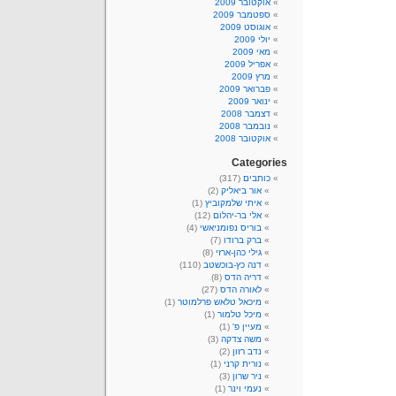
אוקטובר 2009
ספטמבר 2009
אוגוסט 2009
יולי 2009
מאי 2009
אפריל 2009
מרץ 2009
פברואר 2009
ינואר 2009
דצמבר 2008
נובמבר 2008
אוקטובר 2008
Categories
כותבים
(317)
אור ביאליק
(2)
איתי שלמקוביץ
(1)
אלי בר-יהלום
(12)
בוריס נפומניאשי
(4)
ברק ברודו
(7)
גילי כהן-ארזי
(8)
דנה כץ-בוכשטב
(110)
דריה הדס
(8)
לאורה הדס
(27)
מיכאל טלאש פרלמוטר
(1)
מיכל טלמור
(1)
מעיין פ'
(1)
משה צדקה
(3)
נדב רזון
(2)
נורית קרני
(1)
ניר שרון
(3)
נעמי וינר
(1)