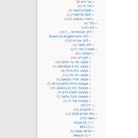
צבי הים
(8)
שיר דר
(3)
שמוליק לוטטי
(2)
תומר אדלשטיין
(1)
תמיר בוכשטב
(158)
כללי
(9)
לחן
(190)
לחן: מבוסס על…
(187)
Based on English tune
(46)
לחן: עברית
(136)
לחן: מקורי
(3)
מאפייני שיר
(107)
הקלטה
(61)
ללא ליווי
(28)
מבצע: אלי בר-יהלום
(16)
מבצע: בוריס נפומניאשי
(4)
מבצע: ברק ברודו
(8)
מבצע: רוני גורן
(13)
מבצע: תמיר בוכשטב
(3)
מבצעת: איילת הרשטיק-דקל
(5)
מבצעת: דנה כץ-בוכשטב
(35)
מבצעת: לאורה הדס
(3)
מבצעת: מיכל טלמור
(1)
מבצעת: שיר דר
(1)
יו"ז
(35)
תרגומים
(33)
נולד לפילק 2009
(14)
נושא
(245)
Covid-19
(7)
MCU
(1)
אנימה ומנגה
(5)
Bleach
(1)