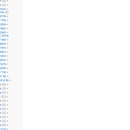
n
(1)
n
(1)
hree
oms
(2)
אליס
אלריק
אמבר
בשור
האבא 
אותו)
(1)
הארי 
המשח
חולי
כישור
כמעי
עולם
פיטר 
פלוגת
שיר 
שר ה
סרטים
)
r
(2)
s
(1)
ia
(1)
(11)
ub
(1)
s
(1)
s
(2)
on
(1)
ix
(1)
n
(1)
s
(3)
עידן