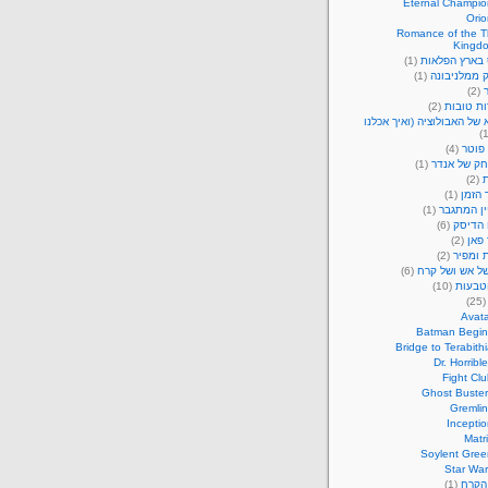
Eternal Champio
Orio
Romance of the T
Kingd
 בארץ הפלאות
(1)
 ממלניבונה
(1)
(2)
ות טובות
(2)
של האבולוציה (ואיך אכלנו
פוטר
(4)
ק של אנדר
(1)
ת
(2)
 הזמן
(1)
ין המתגבר
(1)
 הדיסק
(6)
פאן
(2)
 ומפיר
(2)
של אש ושל קרח
(6)
טבעות
(10)
(25
Avata
Batman Begin
Bridge to Terabith
Dr. Horrible
Fight Cl
Ghost Buster
Gremlin
Incepti
Matr
Soylent Gree
Star War
 הקרח
(1)