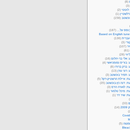
(8)
(3
לוטטי
(2)
דלשטיין
(1)
וכשטב
(158)
בוסס על…
(187)
Based on English tune
עברית
(136)
ורי
(3)
יר
(107)
(61)
יווי
(28)
 אלי בר-יהלום
(16)
 בוריס נפומניאשי
(4)
 ברק ברודו
(8)
 רוני גורן
(13)
: תמיר בוכשטב
(3)
ת: איילת הרשטיק-דקל
(5)
ת: דנה כץ-בוכשטב
(35)
ת: לאורה הדס
(3)
ת: מיכל טלמור
(1)
ת: שיר דר
(1)
ם
(33)
20
(14)
Covid
מנגה
(5)
Bleac