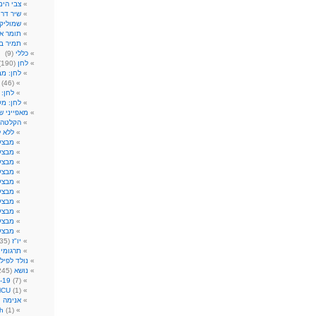
צבי הים
שיר דר
)
שמוליק 
תומר א
תמיר ב
כללי
(9)
לחן
(190)
לחן: מ
(46)
לחן: 
לחן: מק
מאפייני ש
הקלטה
ללא ל
מבצע:
מבצע:
מבצע:
מבצע:
מבצע
מבצע
מבצע
מבצע
מבצע
מבצע
יו"ז
(35)
תרגומי
נולד לפילק 09
נושא
(245)
-19
(7)
MCU
(1)
אנימה ו
h
(1)