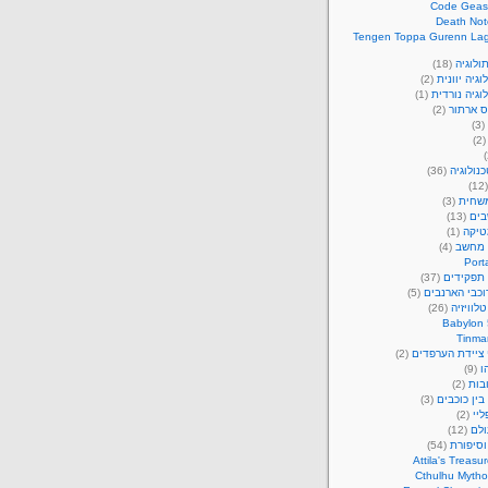
Code Geas
Death Not
Tengen Toppa Gurenn La
ולוגיה
(18)
וגיה יוונית
(2)
וגיה נורדית
(1)
ס ארתור
(2)
(3)
(2
נולוגיה
(36)
(1
משחית
(3)
ים
(13)
יקה
(1)
 מחשב
(4)
Port
תפקידים
(37)
כבי הארנבים
(5)
לוויזיה
(26)
Babylon 
Tinma
 ציידת הערפדים
(2)
ו
(9)
בות
(2)
ין כוכבים
(3)
ליי
(2)
ולם
(12)
וסיפורת
(54)
Attila's Treasu
Cthulhu Mytho