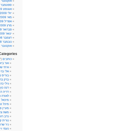
אוקטובר 2009
ספטמבר 2009
אוגוסט 2009
יולי 2009
מאי 2009
אפריל 2009
מרץ 2009
פברואר 2009
ינואר 2009
דצמבר 2008
נובמבר 2008
אוקטובר 2008
Categories
כותבים
(317)
אור ביא
איתי של
אלי בר-
בוריס נ
ברק ברו
גילי כהן
דנה כץ
דריה ה
לאורה 
מיכאל 
מיכל ט
מעיין פ'
משה צד
נדב רזון
נורית ק
ניר שרון
נעמי וינ