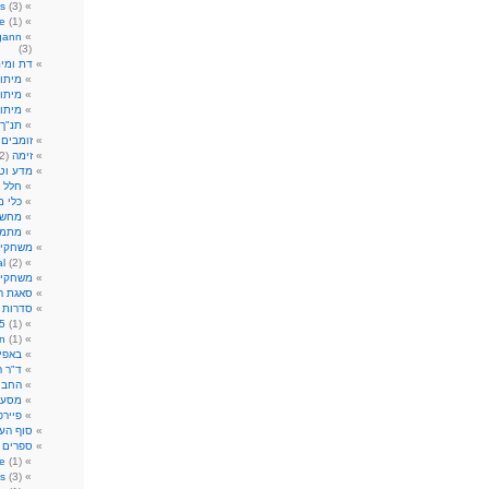
s
(3)
e
(1)
gann
(3)
דת ומית
מיתול
מיתול
מיתו
תנ"ך
זומבים
)
זימה
(2)
מדע וטכ
חלל
2)
כלי 
מחשב
מתמט
משחקי
al
(2)
משחקי 
סאגת רו
סדרות ט
5
(1)
n
(1)
באפי
ד"ר ה
החבו
מסע ב
פיירפ
סוף הע
ספרים 
re
(1)
s
(3)