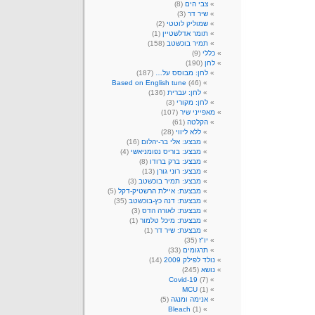
צבי הים
(8)
שיר דר
(3)
שמוליק לוטטי
(2)
תומר אדלשטיין
(1)
תמיר בוכשטב
(158)
כללי
(9)
לחן
(190)
לחן: מבוסס על…
(187)
Based on English tune
(46)
לחן: עברית
(136)
לחן: מקורי
(3)
מאפייני שיר
(107)
הקלטה
(61)
ללא ליווי
(28)
מבצע: אלי בר-יהלום
(16)
מבצע: בוריס נפומניאשי
(4)
מבצע: ברק ברודו
(8)
מבצע: רוני גורן
(13)
מבצע: תמיר בוכשטב
(3)
מבצעת: איילת הרשטיק-דקל
(5)
מבצעת: דנה כץ-בוכשטב
(35)
מבצעת: לאורה הדס
(3)
מבצעת: מיכל טלמור
(1)
מבצעת: שיר דר
(1)
יו"ז
(35)
תרגומים
(33)
נולד לפילק 2009
(14)
נושא
(245)
Covid-19
(7)
MCU
(1)
אנימה ומנגה
(5)
Bleach
(1)