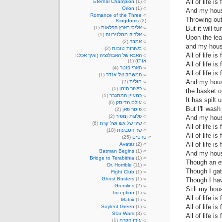
All of life is
Eternal Champion
(1)
Orion
(1)
And my house
Romance of the Three
Throwing out 
Kingdoms
(2)
But it will t
אליס בארץ הפלאות
(1)
אלריק ממלניבונה
(1)
Upon the lea
אמבר
(2)
and my house
בשורות טובות
(2)
All of life is
האבא של האבולוציה (ואיך אכלנו
אותו)
(1)
All of life is
הארי פוטר
(4)
All of life is
המשחק של אנדר
(1)
And my house
חולית
(2)
כישור הזמן
(1)
the basket o
כמעיין המתגבר
(1)
It has spilt
עולם הדיסק
(6)
But I'll wash
פיטר פאן
(2)
פלוגת ומפיר
(2)
And my house
שיר של אש ושל קרח
(6)
All of life is
שר הטבעות
(10)
All of life is
סרטים
(25)
All of life is
Avatar
(2)
Batman Begins
(1)
And my house
Bridge to Terabithia
(1)
Though an evi
Dr. Horrible
(11)
Though I gat
Fight Club
(1)
Ghost Busters
(1)
Though I hav
Gremlins
(2)
Still my hous
Inception
(1)
All of life is
Matrix
(1)
All of life is
Soylent Green
(1)
Star Wars
(3)
All of life is
עידן הקרח
(1)