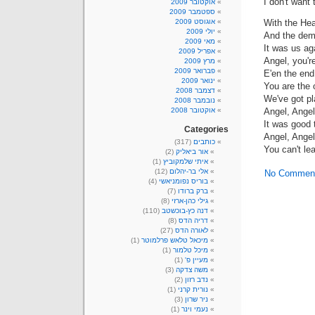
I don't want
אוקטובר 2009
ספטמבר 2009
With the He
אוגוסט 2009
יולי 2009
And the dem
מאי 2009
It was us ag
אפריל 2009
Angel, you'r
מרץ 2009
פברואר 2009
E'en the end
ינואר 2009
You are the
דצמבר 2008
We've got pl
נובמבר 2008
Angel, Angel
אוקטובר 2008
It was good 
Categories
Angel, Angel
כותבים
(317)
You can't le
אור ביאליק
(2)
איתי שלמקוביץ
(1)
אלי בר-יהלום
(12)
No Commen
בוריס נפומניאשי
(4)
ברק ברודו
(7)
גילי כהן-ארזי
(8)
דנה כץ-בוכשטב
(110)
דריה הדס
(8)
לאורה הדס
(27)
מיכאל טלאש פרלמוטר
(1)
מיכל טלמור
(1)
מעיין פ'
(1)
משה צדקה
(3)
נדב רזון
(2)
נורית קרני
(1)
ניר שרון
(3)
נעמי וינר
(1)