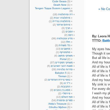
Code Geass
(3)
Death Note
(1)
Tengen Toppa Gurenn Lagann
No Co
(3)
דת ומיתולוגיה
(18)
מיתולוגיה יוונית
(2)
מיתולוגיה נורדית
(1)
מיתוס ארתור
(2)
תנ"ך
(3)
זומבים
(2)
זימה
(2)
By: Leora H
מדע וטכנולוגיה
(36)
TTTO:
Batt
חלל
(12)
כלי משחית
(3)
My eyes have
מחשבים
(13)
מתמטיקה
(1)
Though it se
משחקי מחשב
(4)
But all life 
Portal
(2)
And my house
משחקי תפקידים
(37)
סאגת רוכבי הארנבים
(5)
All of life is
סדרות טלוויזיה
(26)
All of life is
Babylon 5
(1)
All of life is
Tinman
(1)
And my house
באפי ציידת הערפדים
(2)
ד"ר הו
(9)
My sink is ve
החבובות
(2)
For every di
מסע בין כוכבים
(3)
I wash my pl
פיירפליי
(2)
סוף העולם
(12)
And my house
ספרים וסיפורת
(54)
All of life is
Attila's Treasure
(1)
All of life is
Cthulhu Mythos
(3)