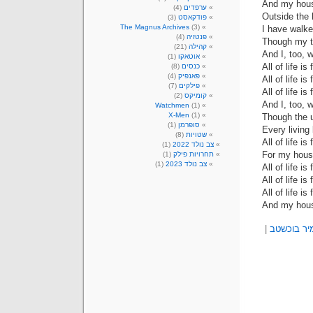
And my house
ערפדים
(4)
Outside the 
פודקאסט
(3)
The Magnus Archives
(3)
I have walke
פנטזיה
(4)
Though my ta
קהילה
(21)
And I, too, w
אוטאקו
(1)
All of life is
כנסים
(8)
פאנפיק
(4)
All of life is
פילקים
(7)
All of life is
קומיקס
(2)
And I, too, w
Watchmen
(1)
X-Men
(1)
Though the u
סופרמן
(1)
Every living 
שטויות
(8)
All of life i
צב נולד 2022
(1)
For my house
תחרויות פילק
(1)
צב נולד 2023
(1)
All of life is
All of life is
All of life is
And my house
יר בוכשטב
|