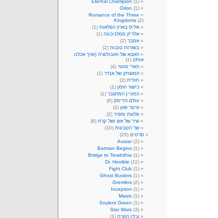
Eternal Champion
(1)
Orion
(1)
Romance of the Three
Kingdoms
(2)
אליס בארץ הפלאות
(1)
אלריק ממלניבונה
(1)
אמבר
(2)
בשורות טובות
(2)
האבא של האבולוציה (ואיך אכלנו
אותו)
(1)
הארי פוטר
(4)
המשחק של אנדר
(1)
חולית
(2)
כישור הזמן
(1)
כמעיין המתגבר
(1)
עולם הדיסק
(6)
פיטר פאן
(2)
פלוגת ומפיר
(2)
שיר של אש ושל קרח
(6)
שר הטבעות
(10)
סרטים
(25)
Avatar
(2)
Batman Begins
(1)
Bridge to Terabithia
(1)
Dr. Horrible
(11)
Fight Club
(1)
Ghost Busters
(1)
Gremlins
(2)
Inception
(1)
Matrix
(1)
Soylent Green
(1)
Star Wars
(3)
עידן הקרח
(1)