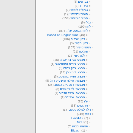
צבי הים
(8)
שיר דר
(3)
שמוליק לוטטי
(2)
תומר אדלשטיין
(1)
תמיר בוכשטב
(158)
כללי
(9)
לחן
(190)
לחן: מבוסס על…
(187)
Based on English tune
(46)
לחן: עברית
(136)
לחן: מקורי
(3)
מאפייני שיר
(107)
הקלטה
(61)
ללא ליווי
(28)
מבצע: אלי בר-יהלום
(16)
מבצע: בוריס נפומניאשי
(4)
מבצע: ברק ברודו
(8)
מבצע: רוני גורן
(13)
מבצע: תמיר בוכשטב
(3)
מבצעת: איילת הרשטיק-דקל
(5)
מבצעת: דנה כץ-בוכשטב
(35)
מבצעת: לאורה הדס
(3)
מבצעת: מיכל טלמור
(1)
מבצעת: שיר דר
(1)
יו"ז
(35)
תרגומים
(33)
נולד לפילק 2009
(14)
נושא
(245)
Covid-19
(7)
MCU
(1)
אנימה ומנגה
(5)
Bleach
(1)