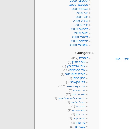
אוקטובר 2009
ספטמבר 2009
אוגוסט 2009
יולי 2009
מאי 2009
אפריל 2009
מרץ 2009
פברואר 2009
ינואר 2009
דצמבר 2008
נובמבר 2008
אוקטובר 2008
Categories
כותבים
(317)
ים
|
No
אור ביאליק
(2)
איתי שלמקוביץ
(1)
אלי בר-יהלום
(12)
בוריס נפומניאשי
(4)
ברק ברודו
(7)
גילי כהן-ארזי
(8)
דנה כץ-בוכשטב
(110)
דריה הדס
(8)
לאורה הדס
(27)
מיכאל טלאש פרלמוטר
(1)
מיכל טלמור
(1)
מעיין פ'
(1)
משה צדקה
(3)
נדב רזון
(2)
נורית קרני
(1)
ניר שרון
(3)
נעמי וינר
(1)