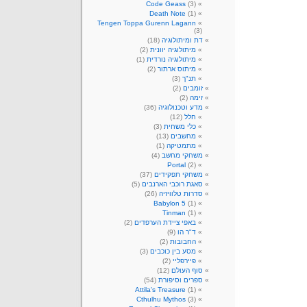
Code Geass
(3)
Death Note
(1)
Tengen Toppa Gurenn Lagann
(3)
דת ומיתולוגיה
(18)
מיתולוגיה יוונית
(2)
מיתולוגיה נורדית
(1)
מיתוס ארתור
(2)
תנ"ך
(3)
זומבים
(2)
זימה
(2)
מדע וטכנולוגיה
(36)
חלל
(12)
כלי משחית
(3)
מחשבים
(13)
מתמטיקה
(1)
משחקי מחשב
(4)
Portal
(2)
משחקי תפקידים
(37)
סאגת רוכבי הארנבים
(5)
סדרות טלוויזיה
(26)
Babylon 5
(1)
Tinman
(1)
באפי ציידת הערפדים
(2)
ד"ר הו
(9)
החבובות
(2)
מסע בין כוכבים
(3)
פיירפליי
(2)
סוף העולם
(12)
ספרים וסיפורת
(54)
Attila's Treasure
(1)
Cthulhu Mythos
(3)