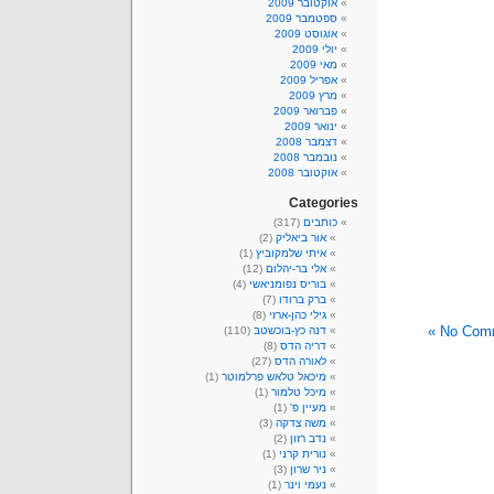
אוקטובר 2009
ספטמבר 2009
אוגוסט 2009
יולי 2009
מאי 2009
אפריל 2009
מרץ 2009
פברואר 2009
ינואר 2009
דצמבר 2008
נובמבר 2008
אוקטובר 2008
Categories
כותבים
(317)
אור ביאליק
(2)
איתי שלמקוביץ
(1)
אלי בר-יהלום
(12)
בוריס נפומניאשי
(4)
ברק ברודו
(7)
גילי כהן-ארזי
(8)
No Comm
דנה כץ-בוכשטב
(110)
דריה הדס
(8)
לאורה הדס
(27)
מיכאל טלאש פרלמוטר
(1)
מיכל טלמור
(1)
מעיין פ'
(1)
משה צדקה
(3)
נדב רזון
(2)
נורית קרני
(1)
ניר שרון
(3)
נעמי וינר
(1)