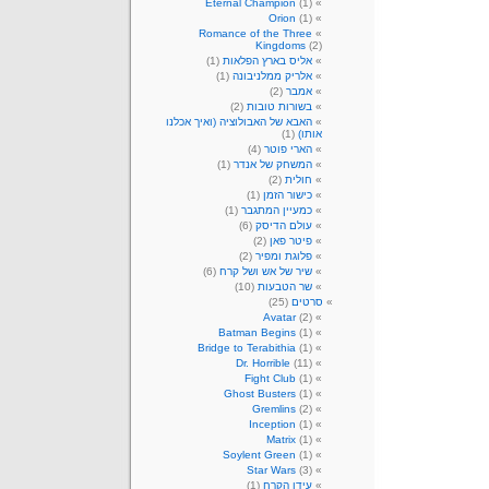
Eternal Champion
(1)
Orion
(1)
Romance of the Three
Kingdoms
(2)
אליס בארץ הפלאות
(1)
אלריק ממלניבונה
(1)
אמבר
(2)
בשורות טובות
(2)
האבא של האבולוציה (ואיך אכלנו
אותו)
(1)
הארי פוטר
(4)
המשחק של אנדר
(1)
חולית
(2)
כישור הזמן
(1)
כמעיין המתגבר
(1)
עולם הדיסק
(6)
פיטר פאן
(2)
פלוגת ומפיר
(2)
שיר של אש ושל קרח
(6)
שר הטבעות
(10)
סרטים
(25)
Avatar
(2)
Batman Begins
(1)
Bridge to Terabithia
(1)
Dr. Horrible
(11)
Fight Club
(1)
Ghost Busters
(1)
Gremlins
(2)
Inception
(1)
Matrix
(1)
Soylent Green
(1)
Star Wars
(3)
עידן הקרח
(1)