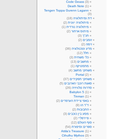
Code Geass
(3)
Death Note
(1)
Tengen Toppa Gurenn Lagann
(3)
דת ומיתולוגיה
(18)
מיתולוגיה יוונית
(2)
מיתולוגיה נורדית
(1)
מיתוס ארתור
(2)
תנ"ך
(3)
זומבים
(2)
זימה
(2)
מדע וטכנולוגיה
(36)
חלל
(12)
כלי משחית
(3)
מחשבים
(13)
מתמטיקה
(1)
משחקי מחשב
(4)
Portal
(2)
משחקי תפקידים
(37)
סאגת רוכבי הארנבים
(5)
סדרות טלוויזיה
(26)
Babylon 5
(1)
Tinman
(1)
באפי ציידת הערפדים
(2)
ד"ר הו
(9)
החבובות
(2)
מסע בין כוכבים
(3)
פיירפליי
(2)
סוף העולם
(12)
ספרים וסיפורת
(54)
Attila's Treasure
(1)
Cthulhu Mythos
(3)