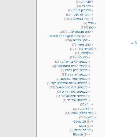
צבי הים
(8)
שיר דר
(3)
שמוליק לוטטי
(2)
תומר אדלשטיין
(1)
תמיר בוכשטב
(158)
כללי
(9)
לחן
(190)
לחן: מבוסס על…
(187)
Based on English tune
(46)
לחן: עברית
(136)
N
לחן: מקורי
(3)
מאפייני שיר
(107)
הקלטה
(61)
ללא ליווי
(28)
מבצע: אלי בר-יהלום
(16)
מבצע: בוריס נפומניאשי
(4)
מבצע: ברק ברודו
(8)
מבצע: רוני גורן
(13)
מבצע: תמיר בוכשטב
(3)
מבצעת: איילת הרשטיק-דקל
(5)
מבצעת: דנה כץ-בוכשטב
(35)
מבצעת: לאורה הדס
(3)
מבצעת: מיכל טלמור
(1)
מבצעת: שיר דר
(1)
יו"ז
(35)
תרגומים
(33)
נולד לפילק 2009
(14)
נושא
(245)
Covid-19
(7)
MCU
(1)
אנימה ומנגה
(5)
Bleach
(1)