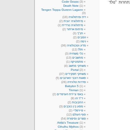
תחרות "נולד
(3)
Code Geass
Death Note
(1)
Tengen Toppa Gurenn Lagann
(3)
דת ומיתולוגיה
(18)
מיתולוגיה יוונית
(2)
מיתולוגיה נורדית
(1)
מיתוס ארתור
(2)
תנ"ך
(3)
זומבים
(2)
זימה
(2)
מדע וטכנולוגיה
(36)
חלל
(12)
כלי משחית
(3)
מחשבים
(13)
מתמטיקה
(1)
משחקי מחשב
(4)
Portal
(2)
משחקי תפקידים
(37)
סאגת רוכבי הארנבים
(5)
סדרות טלוויזיה
(26)
Babylon 5
(1)
Tinman
(1)
באפי ציידת הערפדים
(2)
ד"ר הו
(9)
החבובות
(2)
מסע בין כוכבים
(3)
פיירפליי
(2)
סוף העולם
(12)
ספרים וסיפורת
(54)
Attila's Treasure
(1)
Cthulhu Mythos
(3)