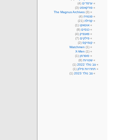
ערפדים
(4)
פודקאסט
(3)
The Magnus Archives
(3)
פנטזיה
(4)
קהילה
(21)
אוטאקו
(1)
כנסים
(8)
פאנפיק
(4)
פילקים
(7)
קומיקס
(2)
Watchmen
(1)
X-Men
(1)
סופרמן
(1)
שטויות
(8)
צב נולד 2022
(1)
תחרויות פילק
(1)
צב נולד 2023
(1)