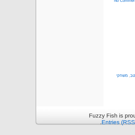
No Commen
טב
,
משחקי
Fuzzy Fish is pr
.
Entries (RSS