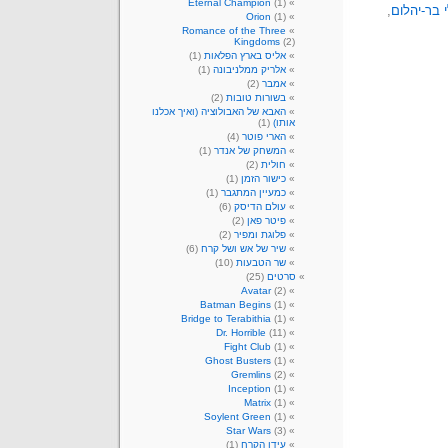
Eternal Champion
(1)
 בר-יהלום
,
Orion
(1)
Romance of the Three
Kingdoms
(2)
אליס בארץ הפלאות
(1)
אלריק ממלניבונה
(1)
אמבר
(2)
בשורות טובות
(2)
האבא של האבולוציה (ואיך אכלנו
אותו)
(1)
הארי פוטר
(4)
המשחק של אנדר
(1)
חולית
(2)
כישור הזמן
(1)
כמעיין המתגבר
(1)
עולם הדיסק
(6)
פיטר פאן
(2)
פלוגת ומפיר
(2)
שיר של אש ושל קרח
(6)
שר הטבעות
(10)
סרטים
(25)
Avatar
(2)
Batman Begins
(1)
Bridge to Terabithia
(1)
Dr. Horrible
(11)
Fight Club
(1)
Ghost Busters
(1)
Gremlins
(2)
Inception
(1)
Matrix
(1)
Soylent Green
(1)
Star Wars
(3)
עידן הקרח
(1)