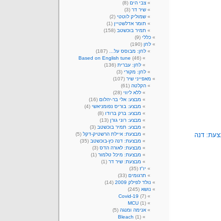
צבי הים
(8)
שיר דר
(3)
שמוליק לוטטי
(2)
תומר אדלשטיין
(1)
תמיר בוכשטב
(158)
כללי
(9)
לחן
(190)
לחן: מבוסס על…
(187)
Based on English tune
(46)
לחן: עברית
(136)
לחן: מקורי
(3)
מאפייני שיר
(107)
הקלטה
(61)
ללא ליווי
(28)
מבצע: אלי בר-יהלום
(16)
מבצע: בוריס נפומניאשי
(4)
מבצע: ברק ברודו
(8)
מבצע: רוני גורן
(13)
מבצע: תמיר בוכשטב
(3)
עת: דנה
מבצעת: איילת הרשטיק-דקל
(5)
מבצעת: דנה כץ-בוכשטב
(35)
מבצעת: לאורה הדס
(3)
מבצעת: מיכל טלמור
(1)
מבצעת: שיר דר
(1)
יו"ז
(35)
תרגומים
(33)
נולד לפילק 2009
(14)
נושא
(245)
Covid-19
(7)
MCU
(1)
אנימה ומנגה
(5)
Bleach
(1)