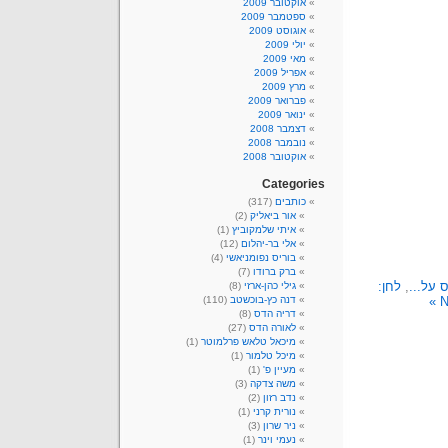
אוקטובר 2009
ספטמבר 2009
אוגוסט 2009
יולי 2009
מאי 2009
אפריל 2009
מרץ 2009
פברואר 2009
ינואר 2009
דצמבר 2008
נובמבר 2008
אוקטובר 2008
Categories
כותבים
(317)
אור ביאליק
(2)
איתי שלמקוביץ
(1)
אלי בר-יהלום
(12)
בוריס נפומניאשי
(4)
ברק ברודו
(7)
 על...
,
לחן:
גילי כהן-ארזי
(8)
N
דנה כץ-בוכשטב
(110)
דריה הדס
(8)
לאורה הדס
(27)
מיכאל טלאש פרלמוטר
(1)
מיכל טלמור
(1)
מעיין פ'
(1)
משה צדקה
(3)
נדב רזון
(2)
נורית קרני
(1)
ניר שרון
(3)
נעמי וינר
(1)