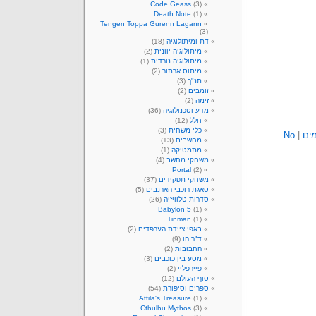
Code Geass
(3)
Death Note
(1)
Tengen Toppa Gurenn Lagann
(3)
דת ומיתולוגיה
(18)
מיתולוגיה יוונית
(2)
מיתולוגיה נורדית
(1)
מיתוס ארתור
(2)
תנ"ך
(3)
זומבים
(2)
זימה
(2)
מדע וטכנולוגיה
(36)
חלל
(12)
כלי משחית
(3)
ים
|
No
מחשבים
(13)
מתמטיקה
(1)
משחקי מחשב
(4)
Portal
(2)
משחקי תפקידים
(37)
סאגת רוכבי הארנבים
(5)
סדרות טלוויזיה
(26)
Babylon 5
(1)
Tinman
(1)
באפי ציידת הערפדים
(2)
ד"ר הו
(9)
החבובות
(2)
מסע בין כוכבים
(3)
פיירפליי
(2)
סוף העולם
(12)
ספרים וסיפורת
(54)
Attila's Treasure
(1)
Cthulhu Mythos
(3)