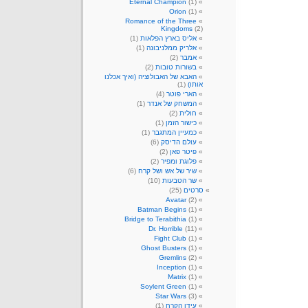
Eternal Champion
(1)
Orion
(1)
Romance of the Three
Kingdoms
(2)
אליס בארץ הפלאות
(1)
אלריק ממלניבונה
(1)
אמבר
(2)
בשורות טובות
(2)
האבא של האבולוציה (ואיך אכלנו
אותו)
(1)
הארי פוטר
(4)
המשחק של אנדר
(1)
חולית
(2)
כישור הזמן
(1)
כמעיין המתגבר
(1)
עולם הדיסק
(6)
פיטר פאן
(2)
פלוגת ומפיר
(2)
שיר של אש ושל קרח
(6)
שר הטבעות
(10)
סרטים
(25)
Avatar
(2)
Batman Begins
(1)
Bridge to Terabithia
(1)
Dr. Horrible
(11)
Fight Club
(1)
Ghost Busters
(1)
Gremlins
(2)
Inception
(1)
Matrix
(1)
Soylent Green
(1)
Star Wars
(3)
עידן הקרח
(1)