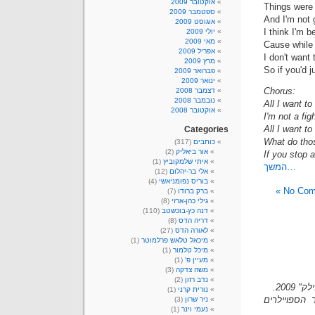
אוקטובר 2009
Things were 
ספטמבר 2009
And I'm not 
אוגוסט 2009
I think I'm 
יולי 2009
מאי 2009
Cause while I
אפריל 2009
I don't want 
מרץ 2009
So if you'd 
פברואר 2009
ינואר 2009
Chorus:
דצמבר 2008
נובמבר 2008
All I want to
אוקטובר 2008
I'm not a fig
All I want to
Categories
What do tho
כותבים
(317)
אור ביאליק
(2)
If you stop a
איתי שלמקוביץ
(1)
המשך…
אלי בר-יהלום
(12)
בוריס נפומניאשי
(4)
No Comm
ברק ברודו
(7)
גילי כהן-ארזי
(8)
דנה כץ-בוכשטב
(110)
דריה הדס
(8)
לאורה הדס
(27)
מיכאל טלאש פרלמוטר
(1)
מיכל טלמור
(1)
מעיין פ'
(1)
משה צדקה
(3)
נדב רזון
(2)
200.
נורית קרני
(1)
 הספויילרים
ניר שרון
(3)
נעמי וינר
(1)