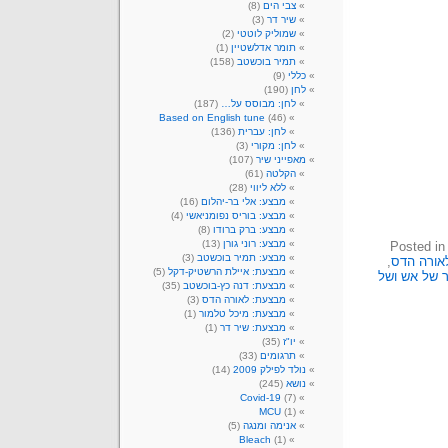
צבי הים
(8)
שיר דר
(3)
שמוליק לוטטי
(2)
תומר אדלשטיין
(1)
תמיר בוכשטב
(158)
כללי
(9)
לחן
(190)
לחן: מבוסס על…
(187)
Based on English tune
(46)
לחן: עברית
(136)
לחן: מקורי
(3)
מאפייני שיר
(107)
הקלטה
(61)
ללא ליווי
(28)
מבצע: אלי בר-יהלום
(16)
מבצע: בוריס נפומניאשי
(4)
מבצע: ברק ברודו
(8)
מבצע: רוני גורן
(13)
Posted i
מבצע: תמיר בוכשטב
(3)
אורה הדס
,
מבצעת: איילת הרשטיק-דקל
(5)
 של אש ושל
מבצעת: דנה כץ-בוכשטב
(35)
מבצעת: לאורה הדס
(3)
מבצעת: מיכל טלמור
(1)
מבצעת: שיר דר
(1)
יו"ז
(35)
תרגומים
(33)
נולד לפילק 2009
(14)
נושא
(245)
Covid-19
(7)
MCU
(1)
אנימה ומנגה
(5)
Bleach
(1)