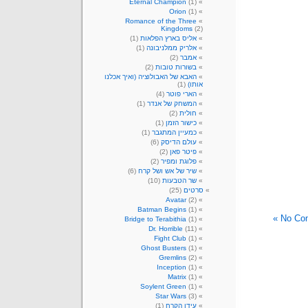
Eternal Champion
(1)
Orion
(1)
Romance of the Three
Kingdoms
(2)
אליס בארץ הפלאות
(1)
אלריק ממלניבונה
(1)
אמבר
(2)
בשורות טובות
(2)
האבא של האבולוציה (ואיך אכלנו
אותו)
(1)
הארי פוטר
(4)
המשחק של אנדר
(1)
חולית
(2)
כישור הזמן
(1)
כמעיין המתגבר
(1)
עולם הדיסק
(6)
פיטר פאן
(2)
פלוגת ומפיר
(2)
שיר של אש ושל קרח
(6)
שר הטבעות
(10)
סרטים
(25)
Avatar
(2)
Batman Begins
(1)
No Com
Bridge to Terabithia
(1)
Dr. Horrible
(11)
Fight Club
(1)
Ghost Busters
(1)
Gremlins
(2)
Inception
(1)
Matrix
(1)
Soylent Green
(1)
Star Wars
(3)
עידן הקרח
(1)