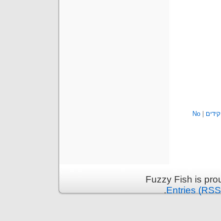
ידים
|
No
Fuzzy Fish is pr
.
Entries (RSS