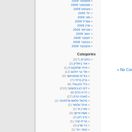
אוקטובר 2009
ספטמבר 2009
אוגוסט 2009
יולי 2009
מאי 2009
אפריל 2009
מרץ 2009
פברואר 2009
ינואר 2009
דצמבר 2008
נובמבר 2008
אוקטובר 2008
Categories
כותבים
(317)
אור ביאליק
(2)
איתי שלמקוביץ
(1)
No Com
אלי בר-יהלום
(12)
בוריס נפומניאשי
(4)
ברק ברודו
(7)
גילי כהן-ארזי
(8)
דנה כץ-בוכשטב
(110)
דריה הדס
(8)
לאורה הדס
(27)
מיכאל טלאש פרלמוטר
(1)
מיכל טלמור
(1)
מעיין פ'
(1)
משה צדקה
(3)
נדב רזון
(2)
נורית קרני
(1)
ניר שרון
(3)
נעמי וינר
(1)