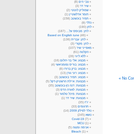
צבי הים
(8)
שיר דר
(3)
שמוליק לוטטי
(2)
תומר אדלשטיין
(1)
תמיר בוכשטב
(158)
כללי
(9)
לחן
(190)
לחן: מבוסס על…
(187)
Based on English tune
(46)
לחן: עברית
(136)
לחן: מקורי
(3)
מאפייני שיר
(107)
הקלטה
(61)
ללא ליווי
(28)
מבצע: אלי בר-יהלום
(16)
מבצע: בוריס נפומניאשי
(4)
מבצע: ברק ברודו
(8)
מבצע: רוני גורן
(13)
מבצע: תמיר בוכשטב
(3)
No Com
מבצעת: איילת הרשטיק-דקל
(5)
מבצעת: דנה כץ-בוכשטב
(35)
מבצעת: לאורה הדס
(3)
מבצעת: מיכל טלמור
(1)
מבצעת: שיר דר
(1)
יו"ז
(35)
תרגומים
(33)
נולד לפילק 2009
(14)
נושא
(245)
Covid-19
(7)
MCU
(1)
אנימה ומנגה
(5)
Bleach
(1)