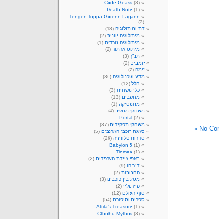
Code Geass
(3)
Death Note
(1)
Tengen Toppa Gurenn Lagann
(3)
דת ומיתולוגיה
(18)
מיתולוגיה יוונית
(2)
מיתולוגיה נורדית
(1)
מיתוס ארתור
(2)
תנ"ך
(3)
זומבים
(2)
זימה
(2)
מדע וטכנולוגיה
(36)
חלל
(12)
כלי משחית
(3)
מחשבים
(13)
מתמטיקה
(1)
משחקי מחשב
(4)
Portal
(2)
משחקי תפקידים
(37)
No Com
סאגת רוכבי הארנבים
(5)
סדרות טלוויזיה
(26)
Babylon 5
(1)
Tinman
(1)
באפי ציידת הערפדים
(2)
ד"ר הו
(9)
החבובות
(2)
מסע בין כוכבים
(3)
פיירפליי
(2)
סוף העולם
(12)
ספרים וסיפורת
(54)
Attila's Treasure
(1)
Cthulhu Mythos
(3)