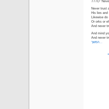
TTTO "Never
Never trust 
His lies and
Likewise do
Or orks or e
And never tr
And mind yo
And never tr
המשך…