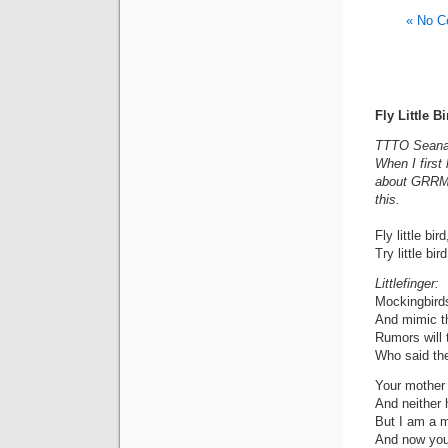
No C
Fly Little Bi
TTTO Seanan 
When I first 
about GRRM's
this.
Fly little bir
Try little bir
Littlefinger:
Mockingbirds
And mimic th
Rumors will t
Who said th
Your mother 
And neither
But I am a m
And now you