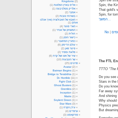
Spin the stra
Kingdoms
(2)
Spin, the Ki
אליס בארץ הפלאות
(1)
אלריק ממלניבונה
(1)
That gold's 
אמבר
(2)
Spin, for tom
בשורות טובות
(2)
המשך…
האבא של האבולוציה (ואיך אכלנו
אותו)
(1)
הארי פוטר
(4)
המשחק של אנדר
(1)
מים
|
No
חולית
(2)
כישור הזמן
(1)
כמעיין המתגבר
(1)
עולם הדיסק
(6)
פיטר פאן
(2)
פלוגת ומפיר
(2)
שיר של אש ושל קרח
(6)
שר הטבעות
(10)
The FTL En
סרטים
(25)
Avatar
(2)
TTTO "The R
Batman Begins
(1)
Bridge to Terabithia
(1)
Do you see a
Dr. Horrible
(11)
Stars in the
Fight Club
(1)
Ghost Busters
(1)
Do you know 
Gremlins
(2)
Far away s
Inception
(1)
And shining 
Matrix
(1)
Soylent Green
(1)
Why should 
Star Wars
(3)
Physics precl
עידן הקרח
(1)
But dreamin
ערפדים
(4)
פודקאסט
(3)
Someday we'l