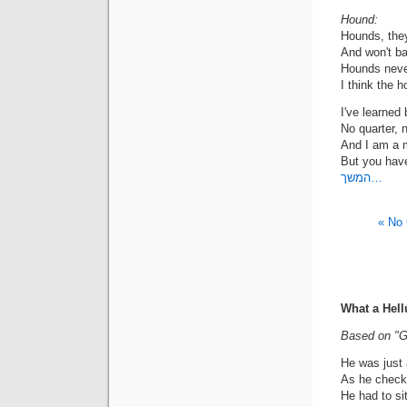
Hound:
Hounds, they
And won't ba
Hounds never
I think the 
I've learned
No quarter, 
And I am a m
But you have
המשך…
No 
What a Hell
Based on "Gl
He was just 
As he checke
He had to sit