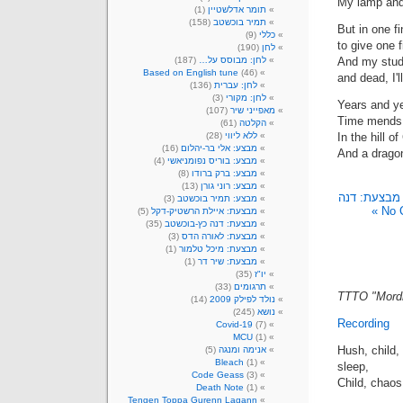
My lamp and
תומר אדלשטיין
(1)
תמיר בוכשטב
(158)
But in one fi
כללי
(9)
to give one 
לחן
(190)
And my stude
לחן: מבוסס על…
(187)
Based on English tune
(46)
and dead, I'l
לחן: עברית
(136)
לחן: מקורי
(3)
Years and y
מאפייני שיר
(107)
Time mends a
הקלטה
(61)
In the hill o
ללא ליווי
(28)
מבצע: אלי בר-יהלום
(16)
And a drago
מבצע: בוריס נפומניאשי
(4)
מבצע: ברק ברודו
(8)
מבצע: רוני גורן
(13)
מבצעת: דנה
מבצע: תמיר בוכשטב
(3)
No 
מבצעת: איילת הרשטיק-דקל
(5)
מבצעת: דנה כץ-בוכשטב
(35)
מבצעת: לאורה הדס
(3)
מבצעת: מיכל טלמור
(1)
מבצעת: שיר דר
(1)
יו"ז
(35)
תרגומים
(33)
TTTO "Mordr
נולד לפילק 2009
(14)
נושא
(245)
Recording
Covid-19
(7)
MCU
(1)
Hush, child,
אנימה ומנגה
(5)
Bleach
(1)
sleep,
Code Geass
(3)
Child, chaos
Death Note
(1)
Tengen Toppa Gurenn Lagann