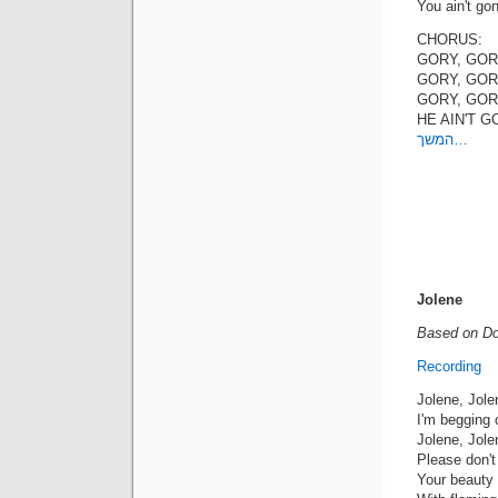
You ain't go
CHORUS:
GORY, GOR
GORY, GOR
GORY, GOR
HE AIN'T 
המשך…
Jolene
Based on Dol
Recording
Jolene, Jole
I'm begging 
Jolene, Jole
Please don't
Your beauty