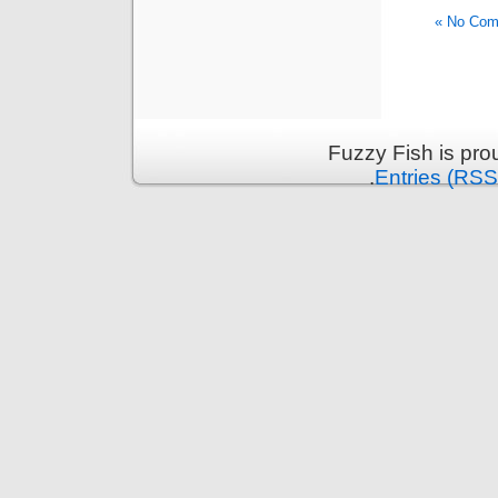
No Comm
Fuzzy Fish is pr
.
Entries (RSS