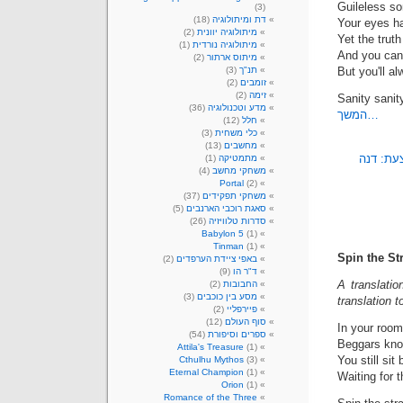
Guileless so
(3)
דת ומיתולוגיה
(18)
Your eyes ha
מיתולוגיה יוונית
(2)
Yet the truth
מיתולוגיה נורדית
(1)
And you can'
מיתוס ארתור
(2)
But you'll a
תנ"ך
(3)
זומבים
(2)
זימה
(2)
Sanity sanit
מדע וטכנולוגיה
(36)
המשך…
חלל
(12)
כלי משחית
(3)
מחשבים
(13)
עת: דנה
מתמטיקה
(1)
משחקי מחשב
(4)
Portal
(2)
משחקי תפקידים
(37)
סאגת רוכבי הארנבים
(5)
סדרות טלוויזיה
(26)
Babylon 5
(1)
Tinman
(1)
Spin the St
באפי ציידת הערפדים
(2)
ד"ר הו
(9)
A translati
החבובות
(2)
מסע בין כוכבים
(3)
translation 
פיירפליי
(2)
סוף העולם
(12)
In your room
ספרים וסיפורת
(54)
Beggars know
Attila's Treasure
(1)
You still si
Cthulhu Mythos
(3)
Eternal Champion
(1)
Waiting for t
Orion
(1)
Romance of the Three