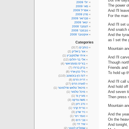
But the day
יולי 2009
The power o
מאי 2009
And I'll lea
אפריל 2009
מרץ 2009
For the man 
פברואר 2009
ינואר 2009
And I'll set
דצמבר 2008
And snatch u
נובמבר 2008
And the tyra
אוקטובר 2008
as I set the 
Categories
כותבים
(317)
Mountain and
אור ביאליק
(2)
איתי שלמקוביץ
(1)
And I'll carv
אלי בר-יהלום
(12)
Though nort
בוריס נפומניאשי
(4)
Friends and l
ברק ברודו
(7)
גילי כהן-ארזי
(8)
To hold up t
דנה כץ-בוכשטב
(110)
דריה הדס
(8)
And I'll cal
לאורה הדס
(27)
And hold off
מיכאל טלאש פרלמוטר
(1)
And seven ti
מיכל טלמור
(1)
מעיין פ'
(1)
Then press 
משה צדקה
(3)
נדב רזון
(2)
Mountain and
נורית קרני
(1)
ניר שרון
(3)
And the years
נעמי וינר
(1)
On the heave
צבי הים
(8)
And tonight,
שיר דר
(3)
שמוליק לוטטי
(2)