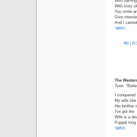
With flaming
With ivory s
You smile a
Give intervi
And I canno
המשך…
ים
|
No
The Wester
Tune: "Butte
I conquered 
My wife she
Her brother i
I've got the
Wife is a dev
Puppet king
המשך…