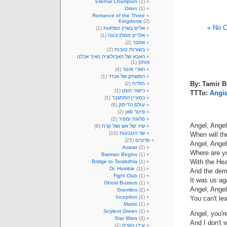
Eternal Champion
(1)
Orion
(1)
Romance of the Three
Kingdoms
(2)
No C
אליס בארץ הפלאות
(1)
אלריק ממלניבונה
(1)
אמבר
(2)
בשורות טובות
(2)
האבא של האבולוציה (ואיך אכלנו
אותו)
(1)
הארי פוטר
(4)
המשחק של אנדר
(1)
By: Tamir 
חולית
(2)
כישור הזמן
(1)
TTTo:
Angi
כמעיין המתגבר
(1)
עולם הדיסק
(6)
פיטר פאן
(2)
פלוגת ומפיר
(2)
Angel, Angel
שיר של אש ושל קרח
(6)
שר הטבעות
(10)
סרטים
(25)
Angel, Angel
Avatar
(2)
Batman Begins
(1)
With the He
Bridge to Terabithia
(1)
Dr. Horrible
(11)
And the dem
Fight Club
(1)
It was us ag
Ghost Busters
(1)
Angel, Angel
Gremlins
(2)
Inception
(1)
You can't le
Matrix
(1)
Soylent Green
(1)
Angel, you'r
Star Wars
(3)
And I don't 
עידן הקרח
(1)