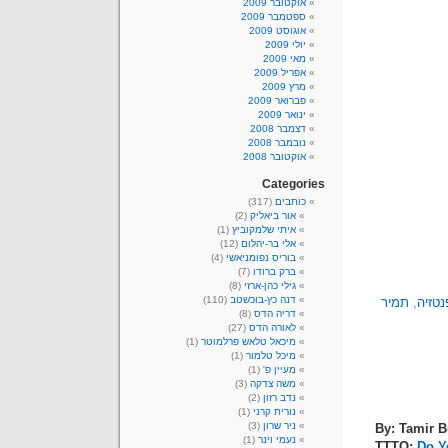
אוקטובר 2009
ספטמבר 2009
אוגוסט 2009
יולי 2009
מאי 2009
אפריל 2009
מרץ 2009
פברואר 2009
ינואר 2009
דצמבר 2008
נובמבר 2008
אוקטובר 2008
Categories
כותבים
(317)
אור ביאליק
(2)
איתי שלמקוביץ
(1)
אלי בר-יהלום
(12)
בוריס נפומניאשי
(4)
ברק ברודו
(7)
גילי כהן-ארזי
(8)
דנה כץ-בוכשטב
(110)
נטזיה
,
תמיר
דריה הדס
(8)
לאורה הדס
(27)
מיכאל טלאש פרלמוטר
(1)
מיכל טלמור
(1)
מעיין פ'
(1)
משה צדקה
(3)
נדב רזון
(2)
נורית קרני
(1)
ניר שרון
(3)
By: Tamir 
נעמי וינר
(1)
TTTO:
Do Y