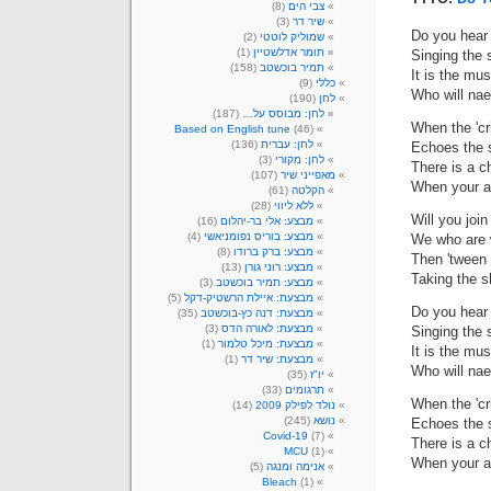
צבי הים
(8)
שיר דר
(3)
Do you hear 
שמוליק לוטטי
(2)
תומר אדלשטיין
(1)
Singing the 
תמיר בוכשטב
(158)
It is the mus
כללי
(9)
Who will nae
לחן
(190)
לחן: מבוסס על…
(187)
When the 'cr
Based on English tune
(46)
לחן: עברית
(136)
Echoes the s
לחן: מקורי
(3)
There is a c
מאפייני שיר
(107)
When your a
הקלטה
(61)
ללא ליווי
(28)
Will you join
מבצע: אלי בר-יהלום
(16)
מבצע: בוריס נפומניאשי
(4)
We who are 
מבצע: ברק ברודו
(8)
Then 'tween 
מבצע: רוני גורן
(13)
Taking the s
מבצע: תמיר בוכשטב
(3)
מבצעת: איילת הרשטיק-דקל
(5)
Do you hear 
מבצעת: דנה כץ-בוכשטב
(35)
מבצעת: לאורה הדס
(3)
Singing the 
מבצעת: מיכל טלמור
(1)
It is the mus
מבצעת: שיר דר
(1)
Who will nae
יו"ז
(35)
תרגומים
(33)
When the 'cr
נולד לפילק 2009
(14)
נושא
(245)
Echoes the s
Covid-19
(7)
There is a c
MCU
(1)
When your a
אנימה ומנגה
(5)
Bleach
(1)