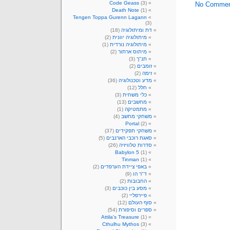
Code Geass
(3)
No Commen
Death Note
(1)
Tengen Toppa Gurenn Lagann
(3)
דת ומיתולוגיה
(18)
מיתולוגיה יוונית
(2)
מיתולוגיה נורדית
(1)
מיתוס ארתור
(2)
תנ"ך
(3)
זומבים
(2)
זימה
(2)
מדע וטכנולוגיה
(36)
חלל
(12)
כלי משחית
(3)
מחשבים
(13)
מתמטיקה
(1)
משחקי מחשב
(4)
Portal
(2)
משחקי תפקידים
(37)
סאגת רוכבי הארנבים
(5)
סדרות טלוויזיה
(26)
Babylon 5
(1)
Tinman
(1)
באפי ציידת הערפדים
(2)
ד"ר הו
(9)
החבובות
(2)
מסע בין כוכבים
(3)
פיירפליי
(2)
סוף העולם
(12)
ספרים וסיפורת
(54)
Attila's Treasure
(1)
Cthulhu Mythos
(3)