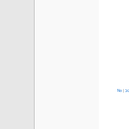
טב
|
No