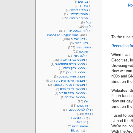
צבי הים
(8)
No
שיר דר
(3)
שמוליק לוטטי
(2)
תומר אדלשטיין
(1)
תמיר בוכשטב
(158)
כללי
(9)
לחן
(190)
לחן: מבוסס על…
(187)
Based on English tune
(46)
To the tune 
לחן: עברית
(136)
לחן: מקורי
(3)
Recording f
מאפייני שיר
(107)
הקלטה
(61)
When I was y
ללא ליווי
(28)
Geocities, lo
מבצע: אלי בר-יהלום
(16)
מבצע: בוריס נפומניאשי
(4)
Browsing wit
מבצע: ברק ברודו
(8)
Now we can f
מבצע: רוני גורן
(13)
n00b and BN
מבצע: תמיר בוכשטב
(3)
מבצעת: איילת הרשטיק-דקל
(5)
Smut on th
מבצעת: דנה כץ-בוכשטב
(35)
מבצעת: לאורה הדס
(3)
Websites, t
מבצעת: מיכל טלמור
(1)
Fic in fand
מבצעת: שיר דר
(1)
Now our gay 
יו"ז
(35)
תרגומים
(33)
Smut on th
נולד לפילק 2009
(14)
נושא
(245)
I used to po
Covid-19
(7)
LJ had the St
MCU
(1)
We’re no lon
אנימה ומנגה
(5)
Bleach
(1)
With the Ar