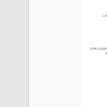
N
וייר, בתיה ויטנברג ומירב