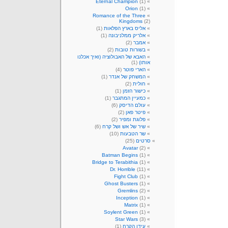
Eternal Champion
(1)
Orion
(1)
Romance of the Three
Kingdoms
(2)
אליס בארץ הפלאות
(1)
אלריק ממלניבונה
(1)
אמבר
(2)
בשורות טובות
(2)
האבא של האבולוציה (ואיך אכלנו
אותו)
(1)
הארי פוטר
(4)
המשחק של אנדר
(1)
חולית
(2)
כישור הזמן
(1)
כמעיין המתגבר
(1)
עולם הדיסק
(6)
פיטר פאן
(2)
פלוגת ומפיר
(2)
שיר של אש ושל קרח
(6)
שר הטבעות
(10)
סרטים
(25)
Avatar
(2)
Batman Begins
(1)
Bridge to Terabithia
(1)
Dr. Horrible
(11)
Fight Club
(1)
Ghost Busters
(1)
Gremlins
(2)
Inception
(1)
Matrix
(1)
Soylent Green
(1)
Star Wars
(3)
עידן הקרח
(1)