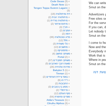
Code Geass
(3)
We can writ
Death Note
(1)
Smut on th
Tengen Toppa Gurenn Lagann
(3)
Advertizers 
דת ומיתולוגיה
(18)
מיתולוגיה יוונית
(2)
Free sites se
מיתולוגיה נורדית
(1)
For the serv
מיתוס ארתור
(2)
If you can, 
תנ"ך
(3)
זומבים
(2)
Let nobody 
זימה
(2)
Smut on th
מדע וטכנולוגיה
(36)
חלל
(12)
I come to fe
כלי משחית
(3)
Now and then
מחשבים
(13)
מתמטיקה
(1)
Everybody n
משחקי מחשב
(4)
Work that is
Portal
(2)
Where in pea
משחקי תפקידים
(37)
Smut on th
סאגת רוכבי הארנבים
(5)
סדרות טלוויזיה
(26)
Babylon 5
(1)
עת: דנה
Tinman
(1)
באפי ציידת הערפדים
(2)
ד"ר הו
(9)
החבובות
(2)
מסע בין כוכבים
(3)
פיירפליי
(2)
סוף העולם
(12)
ספרים וסיפורת
(54)
Attila's Treasure
(1)
Cthulhu Mythos
(3)