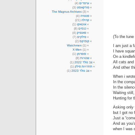
ערפדים
(4)
פודקאסט
(3)
The Magnus Archives
(3)
פנטזיה
(4)
קהילה
(21)
אוטאקו
(1)
כנסים
(8)
פאנפיק
(4)
(To the tune
פילקים
(7)
קומיקס
(2)
I am just a 
Watchmen
(1)
X-Men
(1)
I have squan
סופרמן
(1)
On a kindlef
שטויות
(8)
All cats and 
צב נולד 2022
(1)
תחרויות פילק
(1)
And other th
צב נולד 2023
(1)
When i wrote
In the compa
In the silen
Waiting stil
Hunting for t
Asking only 
but I got no
Just a “com
And as you’d
when I was d