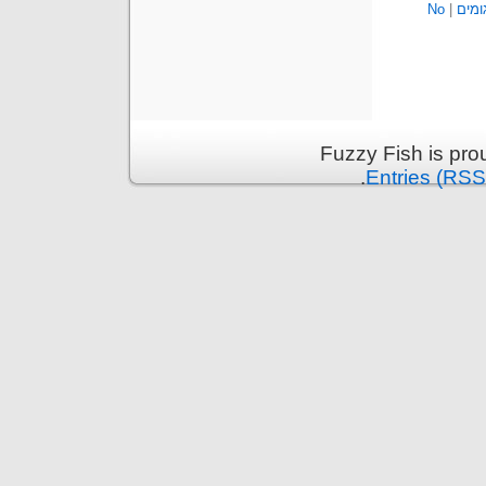
ומים
|
No
Fuzzy Fish is pr
.
Entries (RSS