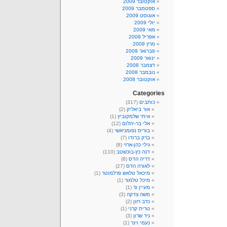
אוקטובר 2009
ספטמבר 2009
אוגוסט 2009
יולי 2009
מאי 2009
אפריל 2009
מרץ 2009
פברואר 2009
ינואר 2009
דצמבר 2008
נובמבר 2008
אוקטובר 2008
Categories
כותבים
(317)
אור ביאליק
(2)
איתי שלמקוביץ
(1)
אלי בר-יהלום
(12)
בוריס נפומניאשי
(4)
ברק ברודו
(7)
גילי כהן-ארזי
(8)
דנה כץ-בוכשטב
(110)
דריה הדס
(8)
לאורה הדס
(27)
מיכאל טלאש פרלמוטר
(1)
מיכל טלמור
(1)
מעיין פ'
(1)
משה צדקה
(3)
נדב רזון
(2)
נורית קרני
(1)
ניר שרון
(3)
נעמי וינר
(1)