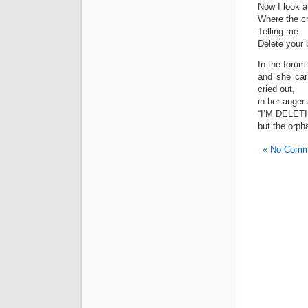
Now I look a
Where the cr
Telling me
Delete your 
In the forum 
and she carr
cried out,
in her anger
“I’M DELET
but the orph
No Comme